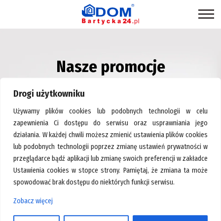
STRONA GŁÓWNA
Nasze promocje
SKLEPY
– Centrum Wyposażenia Wnętrz Bartycka24.pl
PROMOCJE
Drogi użytkowniku
PRODUKTY EKOLOGICZNE
Używamy plików cookies lub podobnych technologii w celu
USŁUGI
zapewnienia Ci dostępu do serwisu oraz usprawniania jego
działania. W każdej chwili możesz zmienić ustawienia plików cookies
BRANŻE
lub podobnych technologii poprzez zmianę ustawień prywatności w
MAPA CENTRUM
przeglądarce bądź aplikacji lub zmianę swoich preferencji w zakładce
Ustawienia cookies w stopce strony. Pamiętaj, że zmiana ta może
BLOG EKSPERCKI
spowodować brak dostępu do niektórych funkcji serwisu.
INSPIRACJE
Zobacz więcej
Strona główna
>
Okna aluminiowe
PAWILONY DO WYNAJĘCIA