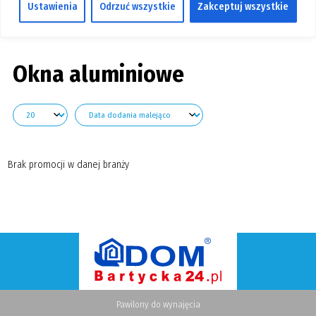
Ustawienia
Odrzuć wszystkie
Zakceptuj wszystkie
GALERIA
Pokaż branże
KONTAKT
SZUKAJ
Okna aluminiowe
Brak promocji w danej branży
Pawilony do wynajęcia