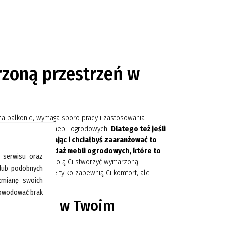
zoną przestrzeń w
 na balkonie, wymaga sporo pracy i zastosowania
oru odpowiednich mebli ogrodowych.
Dlatego też jeśli
ię oraz wypoczywając i chciałbyś zaaranżować to
owadzących sprzedaż mebli ogrodowych, które to
 serwisu oraz
artycka24.pl pozwolą Ci stworzyć wymarzoną
 lub podobnych
r mebli, które nie tylko zapewnią Ci komfort, ale
 zmianę swoich
spowodować brak
 estetykę w Twoim