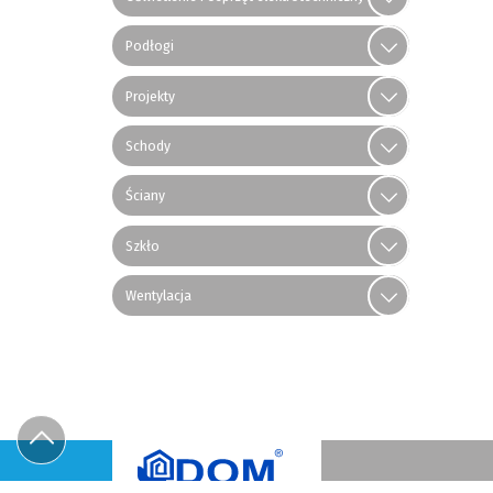
Podłogi
Projekty
Schody
Ściany
Szkło
Wentylacja