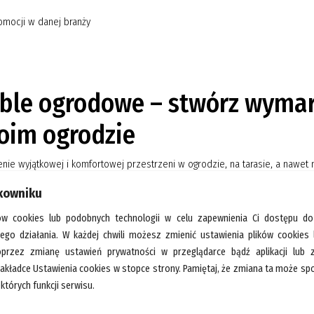
omocji w danej branży
ble ogrodowe – stwórz wymar
oim ogrodzie
nie wyjątkowej i komfortowej przestrzeni w ogrodzie, na tarasie, a nawet
dnich rozwiązań. Nie należy w tym procesie bagatelizować również dob
tkowniku
ród, taras, lub balkon to miejsce, gdzie spędzasz czas relaksując s
e funkcjonalnie, komfortowo i estetycznie, sprawdź ofertę firm pr
ów cookies lub podobnych technologii w celu zapewnienia Ci dostępu do
znaleźć można na stronie Bartycka24.pl.
Meble ogrodowe dostępne na B
jego działania. W każdej chwili możesz zmienić ustawienia plików cookies
zeń w Twoim ogrodzie lub na tarasie. Dostępny jest tu bowiem szeroki wybó
oprzez zmianę ustawień prywatności w przeglądarce bądź aplikacji lub
odadzą uroku Twojej prywatnej przestrzeni na świeżym powietrzu.
zakładce Ustawienia cookies w stopce strony. Pamiętaj, że zmiana ta może 
le ogrodowe – postaw na komfort i
których funkcji serwisu.
odzie!