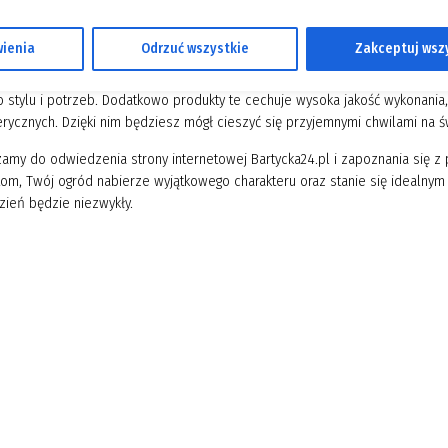
firm, które znaleźć można na stronie Bartycka24.pl, obejmuje różnorodne 
ienia
Odrzuć wszystkie
Zakceptuj wsz
 stoły lub stoliki kawowe, a także parasole ogrodowe i różnego rodzaju 
 materiałów, takich jak drewno, metal, rattan i tworzywo sztuczne, co po
 stylu i potrzeb. Dodatkowo produkty te cechuje wysoka jakość wykonania,
rycznych. Dzięki nim będziesz mógł cieszyć się przyjemnymi chwilami na
amy do odwiedzenia strony internetowej Bartycka24.pl i zapoznania się z
om, Twój ogród nabierze wyjątkowego charakteru oraz stanie się idealnym
zień będzie niezwykły.