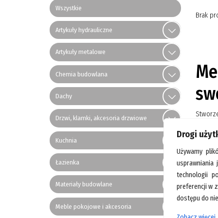
Wszystkie
Brak pr
Artykuły hydrauliczne
Artykuły metalowe
Me
Chemia budowlana
sw
Dachy
Stworze
Drzwi, klamki, akcesoria drzwiowe
odpowie
Drogi uży
Twój g
Kuchnia
miejsc
Używamy plik
firmy 
Łazienka
usprawniania 
przestr
technologii p
także d
Materiały budowlane
preferencji w 
Meb
dostępu do nie
Meble pokojowe i akcesoria
ogr
Zobacz więcej