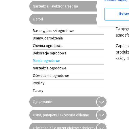
Narzędzia i elektronarzędzia
Oferta 
Ustaw
leżaki,
Ogród
różnych
Twojego
Baseny, jacuzzi ogrodowe
atmosfe
Bramy, ogrodzenia
Chemia ogrodowa
Zaprasz
produkt
Dekoracje ogrodowe
każdy d
Meble ogrodowe
Narzędzia ogrodowe
Oświetlenie ogrodowe
Rośliny
Tarasy
Ogrzewanie
Okna, parapety i akcesoria okienne
Oświetlenie i osprzęt elektrotechniczny