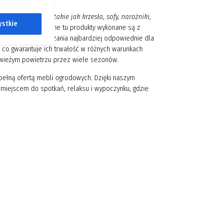
meble ogrodowe, takie jak krzesła, sofy, narożniki,
ystkie
zadaszenia.
Dostępne tu produkty wykonane są z
zwala wybrać rozwiązania najbardziej odpowiednie dla
 co gwarantuje ich trwałość w różnych warunkach
 świeżym powietrzu przez wiele sezonów.
 pełną ofertą mebli ogrodowych. Dzięki naszym
 miejscem do spotkań, relaksu i wypoczynku, gdzie