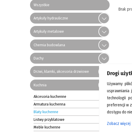
Wszystkie
Brak pr
Artykuły hydrauliczne
Artykuły metalowe
Chemia budowlana
Dachy
Drzwi, klamki, akcesoria drzwiowe
Drogi uży
Używamy plik
Kuchnia
usprawniania 
Akcesoria kuchenne
technologii p
Armatura kuchenna
preferencji w 
Blaty kuchenne
dostępu do nie
Listwy przyblatowe
Zobacz więcej
Meble kuchenne