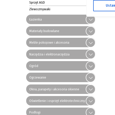
Sprzęt AGD
Ustaw
Zlewozmywaki
Łazienka
Materiały budowlane
Meble pokojowe i akcesoria
Narzędzia i elektronarzędzia
Ogród
Ogrzewanie
Okna, parapety i akcesoria okienne
Oświetlenie i osprzęt elektrotechniczny
Podłogi