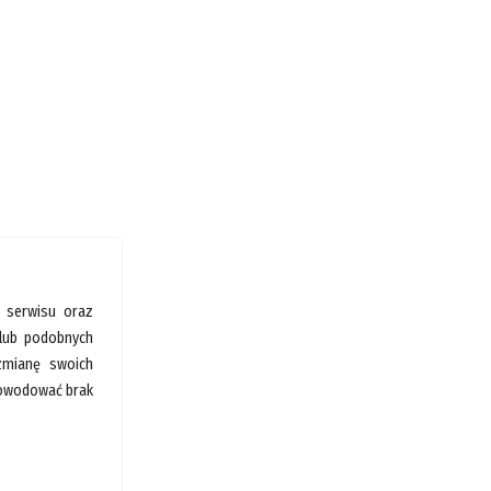
 serwisu oraz
 lub podobnych
 zmianę swoich
spowodować brak