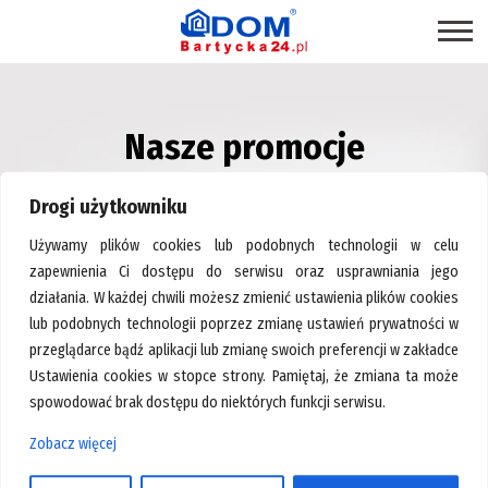
STRONA GŁÓWNA
Nasze promocje
SKLEPY
– Centrum Wyposażenia Wnętrz Bartycka24.pl
PROMOCJE
Drogi użytkowniku
PRODUKTY EKOLOGICZNE
Używamy plików cookies lub podobnych technologii w celu
USŁUGI
zapewnienia Ci dostępu do serwisu oraz usprawniania jego
działania. W każdej chwili możesz zmienić ustawienia plików cookies
BRANŻE
lub podobnych technologii poprzez zmianę ustawień prywatności w
MAPA CENTRUM
przeglądarce bądź aplikacji lub zmianę swoich preferencji w zakładce
Ustawienia cookies w stopce strony. Pamiętaj, że zmiana ta może
BLOG EKSPERCKI
spowodować brak dostępu do niektórych funkcji serwisu.
INSPIRACJE
Zobacz więcej
Strona główna
>
Akcesoria wentylacyjne
PAWILONY DO WYNAJĘCIA