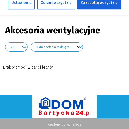
Ustawienia
Odrzuć wszystkie
Zakceptuj wszystkie
GALERIA
Pokaż branże
KONTAKT
SZUKAJ
Akcesoria wentylacyjne
Brak promocji w danej branży
Pawilony do wynajęcia