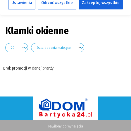
Ustawienia
Odrzuć wszystkie
Zakceptuj wszystkie
GALERIA
Pokaż branże
KONTAKT
SZUKAJ
Klamki okienne
Brak promocji w danej branży
Pawilony do wynajęcia