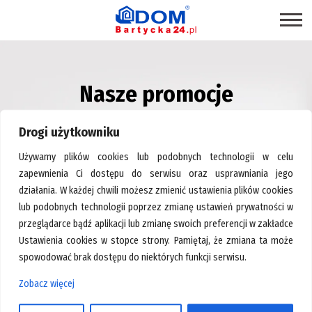
STRONA GŁÓWNA
Nasze promocje
SKLEPY
– Centrum Wyposażenia Wnętrz Bartycka24.pl
PROMOCJE
Drogi użytkowniku
PRODUKTY EKOLOGICZNE
Używamy plików cookies lub podobnych technologii w celu
USŁUGI
zapewnienia Ci dostępu do serwisu oraz usprawniania jego
działania. W każdej chwili możesz zmienić ustawienia plików cookies
BRANŻE
lub podobnych technologii poprzez zmianę ustawień prywatności w
MAPA CENTRUM
przeglądarce bądź aplikacji lub zmianę swoich preferencji w zakładce
Ustawienia cookies w stopce strony. Pamiętaj, że zmiana ta może
BLOG EKSPERCKI
spowodować brak dostępu do niektórych funkcji serwisu.
INSPIRACJE
Zobacz więcej
Strona główna
>
Klamki okienne
PAWILONY DO WYNAJĘCIA