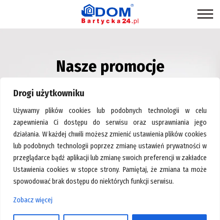
STRONA GŁÓWNA
Nasze promocje
SKLEPY
– Centrum Wyposażenia Wnętrz Bartycka24.pl
PROMOCJE
Drogi użytkowniku
PRODUKTY EKOLOGICZNE
Używamy plików cookies lub podobnych technologii w celu
USŁUGI
zapewnienia Ci dostępu do serwisu oraz usprawniania jego
działania. W każdej chwili możesz zmienić ustawienia plików cookies
BRANŻE
lub podobnych technologii poprzez zmianę ustawień prywatności w
MAPA CENTRUM
przeglądarce bądź aplikacji lub zmianę swoich preferencji w zakładce
Ustawienia cookies w stopce strony. Pamiętaj, że zmiana ta może
BLOG EKSPERCKI
spowodować brak dostępu do niektórych funkcji serwisu.
INSPIRACJE
Zobacz więcej
Strona główna
>
Elementy szklane
PAWILONY DO WYNAJĘCIA