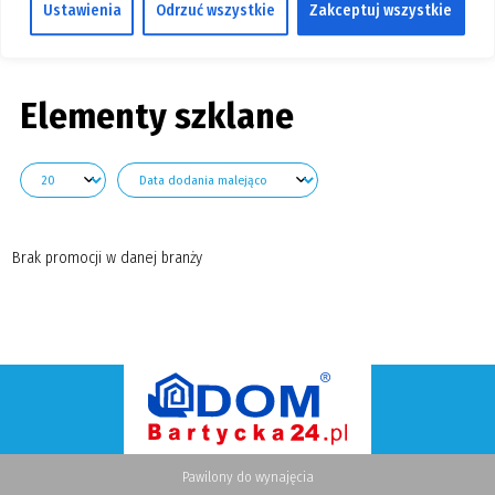
Ustawienia
Odrzuć wszystkie
Zakceptuj wszystkie
GALERIA
Pokaż branże
KONTAKT
SZUKAJ
Elementy szklane
Brak promocji w danej branży
Pawilony do wynajęcia