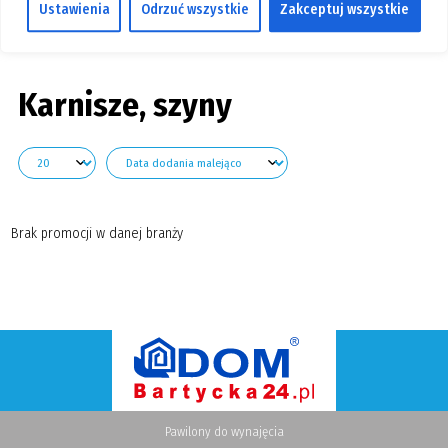
Ustawienia
Odrzuć wszystkie
Zakceptuj wszystkie
GALERIA
Pokaż branże
KONTAKT
SZUKAJ
Karnisze, szyny
Brak promocji w danej branży
Pawilony do wynajęcia