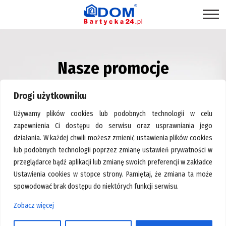
STRONA GŁÓWNA
Nasze promocje
SKLEPY
– Centrum Wyposażenia Wnętrz Bartycka24.pl
PROMOCJE
Drogi użytkowniku
PRODUKTY EKOLOGICZNE
Używamy plików cookies lub podobnych technologii w celu
USŁUGI
zapewnienia Ci dostępu do serwisu oraz usprawniania jego
działania. W każdej chwili możesz zmienić ustawienia plików cookies
BRANŻE
lub podobnych technologii poprzez zmianę ustawień prywatności w
MAPA CENTRUM
przeglądarce bądź aplikacji lub zmianę swoich preferencji w zakładce
Ustawienia cookies w stopce strony. Pamiętaj, że zmiana ta może
BLOG EKSPERCKI
spowodować brak dostępu do niektórych funkcji serwisu.
INSPIRACJE
Zobacz więcej
Strona główna
>
Karnisze, szyny
PAWILONY DO WYNAJĘCIA