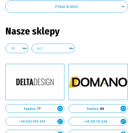
GALERIA
Pokaż branże
KONTAKT
SZUKAJ
Nasze sklepy
Pawilon:
77
Pawilon:
86
+48 692 995 995
+48 535 121 606