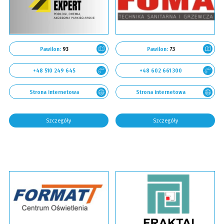
Pawilon:
93
Pawilon:
73
+48 510 249 645
+48 602 661 300
Strona internetowa
Strona internetowa
Szczegóły
Szczegóły