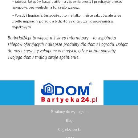
– Łatwość Zakupów: Nasza platforma zapewnia prosty i przejrzysty proces
zakupowy, bez względu na to, czego szukasz.
– Porady i Inspiracje: Bartycka24.pl to nie tylko miejsce zakupów, ale także
źródło inspiracji i porad dla tych, którzy chcą uczynić swoje wnętrza
wyjątkowymi.
Bartycka24.pl to więcej niż sklep internetowy – to wspólnota
sklepów oferujących najlepsze produkty dla domu i ogrodu. Dołącz
do nas i ciesz się zakupami w miejscu, gdzie każde potrzeby
Twojego domu znajdą swoje spełnienie.
Pawilony do wynajęcia
Blog
Blog ekspercki