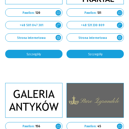
Pawilon:
120
Pawilon:
131
+48 501 047 301
+48 531 330 809
Strona internetowa
Strona internetowa
Szczegóły
Szczegóły
Pawilon:
156
Pawilon:
45