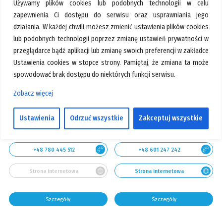
Używamy plików cookies lub podobnych technologii w celu
Szczegóły
Szczegóły
zapewnienia Ci dostępu do serwisu oraz usprawniania jego
działania. W każdej chwili możesz zmienić ustawienia plików cookies
lub podobnych technologii poprzez zmianę ustawień prywatności w
przeglądarce bądź aplikacji lub zmianę swoich preferencji w zakładce
Ustawienia cookies w stopce strony. Pamiętaj, że zmiana ta może
spowodować brak dostępu do niektórych funkcji serwisu.
Zobacz więcej
Ustawienia
Odrzuć wszystkie
Zakceptuj wszystkie
Pawilon:
51
Pawilon:
222
+48 780 445 512
+48 601 247 242
Strona internetowa
Strona internetowa
Szczegóły
Szczegóły