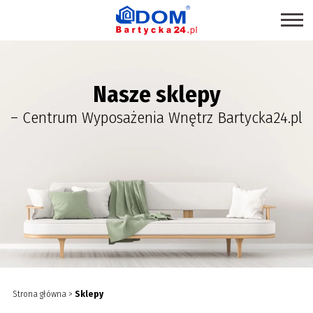
STRONA GŁÓWNA
Nasze sklepy
SKLEPY
– Centrum Wyposażenia Wnętrz Bartycka24.pl
PROMOCJE
PRODUKTY EKOLOGICZNE
USŁUGI
BRANŻE
MAPA CENTRUM
BLOG EKSPERCKI
INSPIRACJE
Strona główna
>
Sklepy
PAWILONY DO WYNAJĘCIA