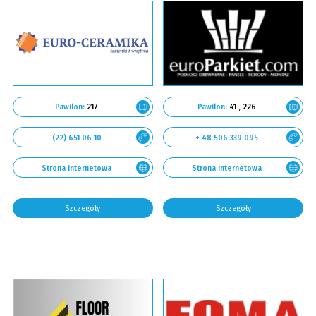
Pawilon:
217
Pawilon:
41 , 226
(22) 651 06 10
+ 48 506 339 095
Strona internetowa
Strona internetowa
Szczegóły
Szczegóły