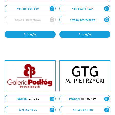
+48 518 808 869
+48 502 167 227
Strona internetowa
Strona internetowa
Szczegóły
Szczegóły
Pawilon:
111 , 107/109
Pawilon:
47 , 204
+48 505 040 180
(22) 559 10 75