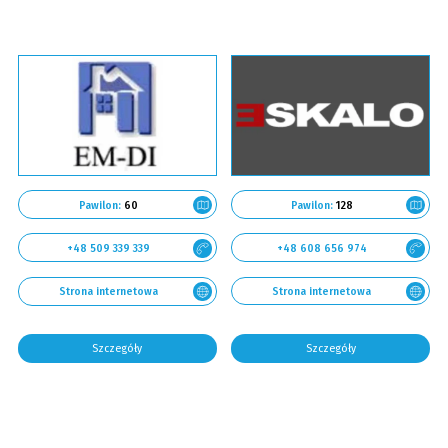
Pawilon:
128
Pawilon:
60
+48 608 656 974
+48 509 339 339
Strona internetowa
Strona internetowa
Szczegóły
Szczegóły