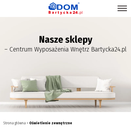
STRONA GŁÓWNA
Nasze sklepy
SKLEPY
– Centrum Wyposażenia Wnętrz Bartycka24.pl
PROMOCJE
PRODUKTY EKOLOGICZNE
USŁUGI
BRANŻE
MAPA CENTRUM
BLOG EKSPERCKI
INSPIRACJE
Strona główna
>
Oświetlenie zewnętrzne
PAWILONY DO WYNAJĘCIA