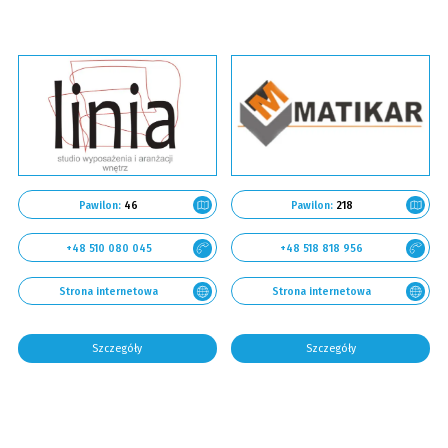
Pawilon:
46
Pawilon:
218
+48 510 080 045
+48 518 818 956
Strona internetowa
Strona internetowa
Szczegóły
Szczegóły