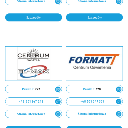
Strona internetowa
Strona internetowa
Szczegóły
Szczegóły
Pawilon:
120
Pawilon:
222
+48 501 047 301
+48 601 247 242
Strona internetowa
Strona internetowa