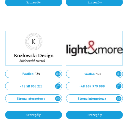
Szczegóły
Szczegóły
Pawilon:
124
Pawilon:
153
+48 511 955 225
+48 607 979 999
Strona internetowa
Strona internetowa
Szczegóły
Szczegóły