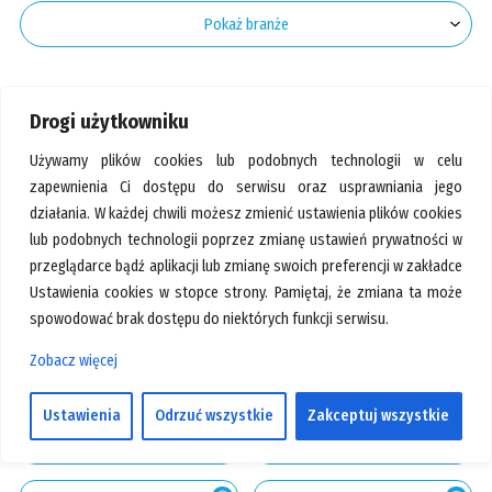
GALERIA
Pokaż branże
KONTAKT
SZUKAJ
Nasze sklepy
Drogi użytkowniku
Używamy plików cookies lub podobnych technologii w celu
zapewnienia Ci dostępu do serwisu oraz usprawniania jego
działania. W każdej chwili możesz zmienić ustawienia plików cookies
lub podobnych technologii poprzez zmianę ustawień prywatności w
przeglądarce bądź aplikacji lub zmianę swoich preferencji w zakładce
Ustawienia cookies w stopce strony. Pamiętaj, że zmiana ta może
spowodować brak dostępu do niektórych funkcji serwisu.
Zobacz więcej
Pawilon:
13
Pawilon:
77
Ustawienia
Odrzuć wszystkie
Zakceptuj wszystkie
+48 797 411 522
+48 692 995 995