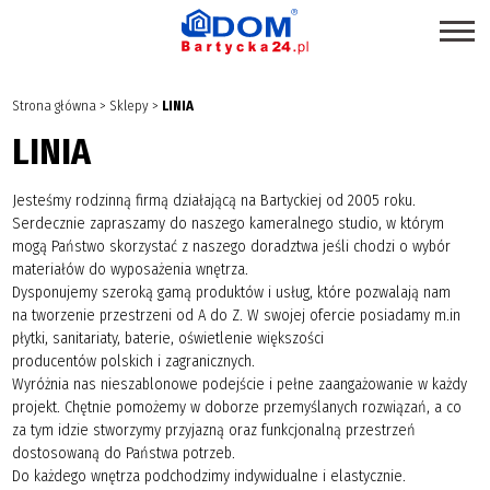
STRONA GŁÓWNA
Strona główna
>
Sklepy
>
LINIA
SKLEPY
LINIA
PROMOCJE
Jesteśmy rodzinną firmą działającą na Bartyckiej od 2005 roku.
PRODUKTY EKOLOGICZNE
Serdecznie zapraszamy do naszego kameralnego studio, w którym
mogą Państwo skorzystać z
naszego doradztwa jeśli chodzi o wybór
USŁUGI
materiałów do wyposażenia wnętrza.
Dysponujemy szeroką gamą produktów i usług, które pozwalają nam
BRANŻE
na tworzenie przestrzeni
od A do Z. W swojej ofercie posiadamy m.in
płytki, sanitariaty, baterie, oświetlenie większości
MAPA CENTRUM
producentów polskich i zagranicznych.
BLOG EKSPERCKI
Wyróżnia nas nieszablonowe podejście i pełne zaangażowanie w każdy
projekt.
Chętnie pomożemy w doborze przemyślanych rozwiązań, a co
INSPIRACJE
za tym idzie stworzymy przyjazną oraz
funkcjonalną przestrzeń
dostosowaną do Państwa potrzeb.
PAWILONY DO WYNAJĘCIA
Do każdego wnętrza podchodzimy indywidualne i elastycznie.