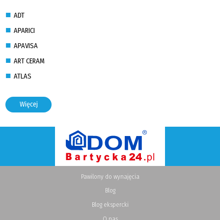
ADT
APARICI
APAVISA
ART CERAM
ATLAS
Więcej
Pawilony do wynajęcia
Blog
Blog ekspercki
O nas