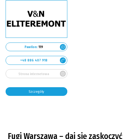
Pawilon:
119
+48 886 407 918
Strona internetowa
Szczegóły
Fugi Warszawa – daj się zaskoczyć