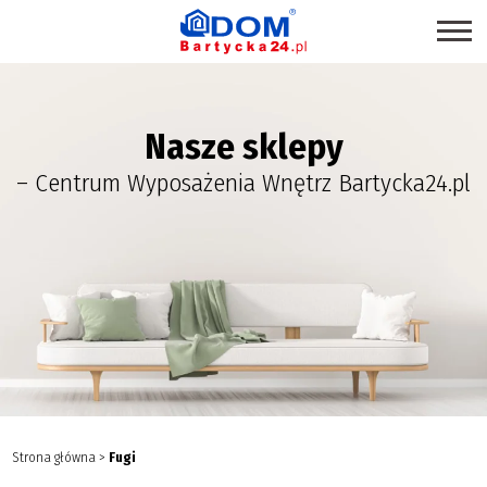
STRONA GŁÓWNA
Nasze sklepy
SKLEPY
– Centrum Wyposażenia Wnętrz Bartycka24.pl
PROMOCJE
PRODUKTY EKOLOGICZNE
USŁUGI
BRANŻE
MAPA CENTRUM
BLOG EKSPERCKI
INSPIRACJE
Strona główna
>
Fugi
PAWILONY DO WYNAJĘCIA