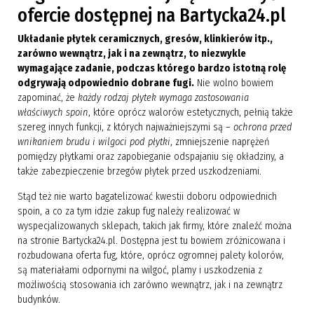
ofercie dostępnej na Bartycka24.pl
Układanie płytek ceramicznych, gresów, klinkierów itp.,
zarówno wewnątrz, jak i na zewnątrz, to niezwykle
wymagające zadanie, podczas którego bardzo istotną rolę
odgrywają odpowiednio dobrane fugi.
Nie wolno bowiem
zapominać, że
każdy rodzaj płytek wymaga zastosowania
właściwych spoin
, które oprócz walorów estetycznych, pełnią także
szereg innych funkcji, z których najważniejszymi są –
ochrona przed
wnikaniem brudu i wilgoci pod płytki
, zmniejszenie naprężeń
pomiędzy płytkami oraz zapobieganie odspajaniu się okładziny, a
także zabezpieczenie brzegów płytek przed uszkodzeniami.
Stąd też nie warto bagatelizować kwestii doboru odpowiednich
spoin, a co za tym idzie zakup fug należy realizować w
wyspecjalizowanych sklepach, takich jak firmy, które znaleźć można
na stronie Bartycka24.pl. Dostępna jest tu bowiem zróżnicowana i
rozbudowana oferta fug, które, oprócz ogromnej palety kolorów,
są materiałami odpornymi na wilgoć, plamy i uszkodzenia z
możliwością stosowania ich zarówno wewnątrz, jak i na zewnątrz
budynków.