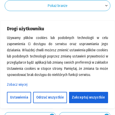
GALERIA
Pokaż branże
KONTAKT
SZUKAJ
Nasze sklepy
Drogi użytkowniku
Używamy plików cookies lub podobnych technologii w celu
zapewnienia Ci dostępu do serwisu oraz usprawniania jego
działania. W każdej chwili możesz zmienić ustawienia plików cookies
lub podobnych technologii poprzez zmianę ustawień prywatności w
przeglądarce bądź aplikacji lub zmianę swoich preferencji w zakładce
Ustawienia cookies w stopce strony. Pamiętaj, że zmiana ta może
spowodować brak dostępu do niektórych funkcji serwisu.
Zobacz więcej
Pawilon:
222
Pawilon:
228
Ustawienia
Odrzuć wszystkie
Zakceptuj wszystkie
+48 506 043 308
+48 501 337 730