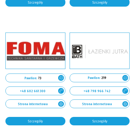
Szczegóły
Szczegóły
Pawilon:
219
Pawilon:
73
+48 798 966 742
+48 602 661 300
Strona internetowa
Strona internetowa
Szczegóły
Szczegóły