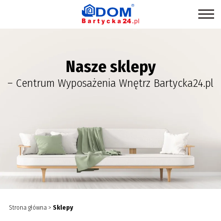
STRONA GŁÓWNA
Nasze sklepy
SKLEPY
– Centrum Wyposażenia Wnętrz Bartycka24.pl
PROMOCJE
PRODUKTY EKOLOGICZNE
USŁUGI
BRANŻE
MAPA CENTRUM
BLOG EKSPERCKI
INSPIRACJE
Strona główna
>
Sklepy
PAWILONY DO WYNAJĘCIA