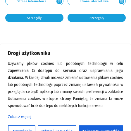
Strona internetowa
Strona internetowa
Szczegóły
Szczegóły
Drogi użytkowniku
Używamy plików cookies lub podobnych technologii w celu
zapewnienia Ci dostępu do serwisu oraz usprawniania jego
działania. W każdej chwili możesz zmienić ustawienia plików cookies
lub podobnych technologii poprzez zmianę ustawień prywatności w
Pawilon:
155
Pawilon:
90
przeglądarce bądź aplikacji lub zmianę swoich preferencji w zakładce
Ustawienia cookies w stopce strony. Pamiętaj, że zmiana ta może
+48 733 233 555
(22) 559 10 90
spowodować brak dostępu do niektórych funkcji serwisu.
Strona internetowa
Strona internetowa
Zobacz więcej