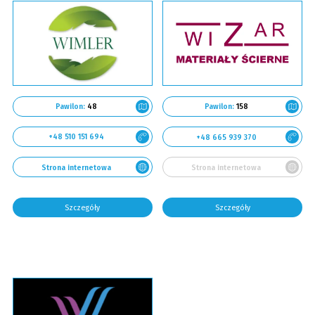
Pawilon:
48
Pawilon:
158
+48 510 151 694
+48 665 939 370
Strona internetowa
Strona internetowa
Szczegóły
Szczegóły