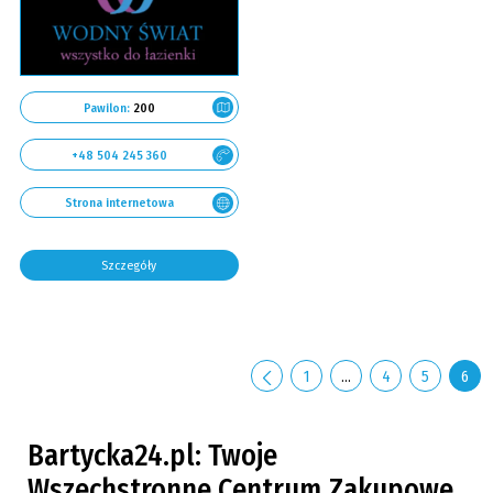
Pawilon:
200
+48 504 245 360
Strona internetowa
Szczegóły
1
…
4
5
6
Bartycka24.pl: Twoje
Wszechstronne Centrum Zakupowe