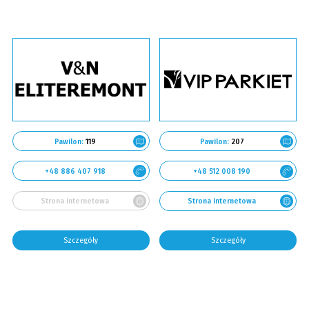
Pawilon:
119
Pawilon:
207
+48 886 407 918
+48 512 008 190
Strona internetowa
Strona internetowa
Szczegóły
Szczegóły