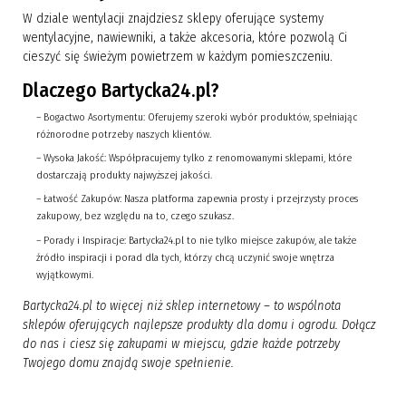
W dziale wentylacji znajdziesz sklepy oferujące systemy
wentylacyjne, nawiewniki, a także akcesoria, które pozwolą Ci
cieszyć się świeżym powietrzem w każdym pomieszczeniu.
Dlaczego Bartycka24.pl?
– Bogactwo Asortymentu: Oferujemy szeroki wybór produktów, spełniając
różnorodne potrzeby naszych klientów.
– Wysoka Jakość: Współpracujemy tylko z renomowanymi sklepami, które
dostarczają produkty najwyższej jakości.
– Łatwość Zakupów: Nasza platforma zapewnia prosty i przejrzysty proces
zakupowy, bez względu na to, czego szukasz.
– Porady i Inspiracje: Bartycka24.pl to nie tylko miejsce zakupów, ale także
źródło inspiracji i porad dla tych, którzy chcą uczynić swoje wnętrza
wyjątkowymi.
Bartycka24.pl to więcej niż sklep internetowy – to wspólnota
sklepów oferujących najlepsze produkty dla domu i ogrodu. Dołącz
do nas i ciesz się zakupami w miejscu, gdzie każde potrzeby
Twojego domu znajdą swoje spełnienie.