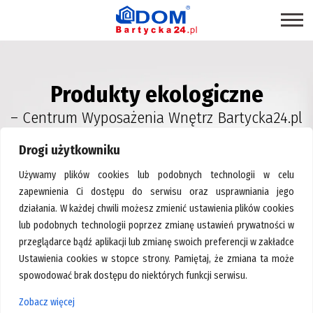
STRONA GŁÓWNA
Produkty ekologiczne
SKLEPY
– Centrum Wyposażenia Wnętrz Bartycka24.pl
PROMOCJE
PRODUKTY EKOLOGICZNE
Drogi użytkowniku
USŁUGI
Używamy plików cookies lub podobnych technologii w celu
zapewnienia Ci dostępu do serwisu oraz usprawniania jego
BRANŻE
działania. W każdej chwili możesz zmienić ustawienia plików cookies
MAPA CENTRUM
lub podobnych technologii poprzez zmianę ustawień prywatności w
przeglądarce bądź aplikacji lub zmianę swoich preferencji w zakładce
BLOG EKSPERCKI
Ustawienia cookies w stopce strony. Pamiętaj, że zmiana ta może
INSPIRACJE
spowodować brak dostępu do niektórych funkcji serwisu.
Strona główna
>
Sprzęt AGD
PAWILONY DO WYNAJĘCIA
Zobacz więcej