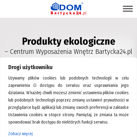
STRONA GŁÓWNA
Produkty ekologiczne
SKLEPY
– Centrum Wyposażenia Wnętrz Bartycka24.pl
PROMOCJE
PRODUKTY EKOLOGICZNE
Drogi użytkowniku
USŁUGI
Używamy plików cookies lub podobnych technologii w celu
BRANŻE
zapewnienia Ci dostępu do serwisu oraz usprawniania jego
działania. W każdej chwili możesz zmienić ustawienia plików cookies
MAPA CENTRUM
lub podobnych technologii poprzez zmianę ustawień prywatności w
BLOG EKSPERCKI
przeglądarce bądź aplikacji lub zmianę swoich preferencji w zakładce
Ustawienia cookies w stopce strony. Pamiętaj, że zmiana ta może
INSPIRACJE
spowodować brak dostępu do niektórych funkcji serwisu.
Strona główna
>
Oświetlenie i osprzęt elektrotechniczny
PAWILONY DO WYNAJĘCIA
Zobacz więcej