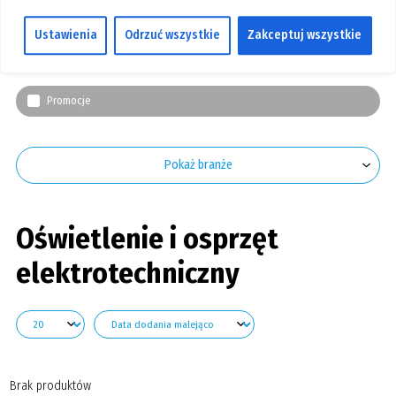
Filtry
GALERIA
Ustawienia
Odrzuć wszystkie
Zakceptuj wszystkie
KONTAKT
Stan produktu
SZUKAJ
Promocje
Pokaż branże
Oświetlenie i osprzęt
elektrotechniczny
Brak produktów