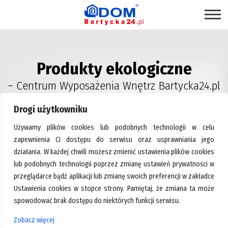
STRONA GŁÓWNA
Produkty ekologiczne
SKLEPY
– Centrum Wyposażenia Wnętrz Bartycka24.pl
PROMOCJE
PRODUKTY EKOLOGICZNE
Drogi użytkowniku
USŁUGI
Używamy plików cookies lub podobnych technologii w celu
zapewnienia Ci dostępu do serwisu oraz usprawniania jego
BRANŻE
działania. W każdej chwili możesz zmienić ustawienia plików cookies
MAPA CENTRUM
lub podobnych technologii poprzez zmianę ustawień prywatności w
przeglądarce bądź aplikacji lub zmianę swoich preferencji w zakładce
BLOG EKSPERCKI
Ustawienia cookies w stopce strony. Pamiętaj, że zmiana ta może
INSPIRACJE
spowodować brak dostępu do niektórych funkcji serwisu.
Strona główna
>
Akcesoria okienne
PAWILONY DO WYNAJĘCIA
Zobacz więcej