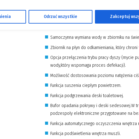
Funkcja mycia tylnego i przedniego przy użyciu n
ienia
Odrzuć wszystkie
Zakceptuj wsz
Zaawansowany przepływowy system grzewczy gw
temperaturę wody podczas mycia.
Samoczynna wymiana wody w zbiorniku na śwież
Zbiornik na płyn do odkamieniania, który chron
Opcja przełączenia trybu pracy dyszy (mycie pu
wody,który wspomaga proces defekacji).
Możliwość dostosowania poziomu natężenia ciś
Funkcja suszenia ciepłym powietrzem.
Funkcja podgrzewania deski toaletowej.
Bufor opadania pokrywy i deski sedesowej.W t
podzespoły elektroniczne przygotowane na bez
Funkcja automatycznego oczyszczenia wnętrza m
Funkcja podświetlenia wnętrza muszli.