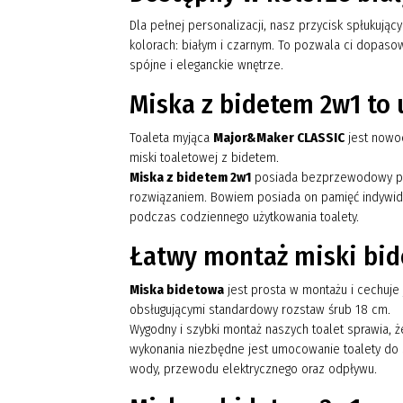
Dla pełnej personalizacji, nasz przycisk spłukuj
kolorach: białym i czarnym. To pozwala ci dopasowa
spójne i eleganckie wnętrze.
Miska z bidetem 2w1 to
Toaleta myjąca
Major&Maker CLASSIC
jest nowo
miski toaletowej z bidetem.
Miska z bidetem 2w1
posiada bezprzewodowy pilo
rozwiązaniem. Bowiem posiada on pamięć indywid
podczas codziennego użytkowania toalety.
Łatwy montaż miski bid
Miska bidetowa
jest prosta w montażu i cechuje
obsługującymi standardowy rozstaw śrub 18 cm.
Wygodny i szybki montaż naszych toalet sprawia, 
wykonania niezbędne jest umocowanie toalety do 
wody, przewodu elektrycznego oraz odpływu.