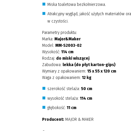
Miska toaletowa bezkołnierzowa.
Atrakcyjny wygląd, jakość użytych materiałów or
w czystości.
Parametry produktu:
Marka:
Major&Maker
Model:
MM-S2003-02
Wysokość:
114 cm
Rodzaj:
do miski wiszącej
Zabudowa:
lekka (do płyt karton-gips)
Wymiary z opakowaniem:
15 x 55 x 120 cm
Waga z opakowaniem:
12 kg
szerokość stelaża:
50 cm
wysokość stelaża:
114 cm
głębokość:
11 cm
Producent:
MAJOR & MAKER