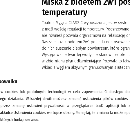
Miska z bidetem 2w1 pos
temperatury
Toaleta Myjąca CLASSIC wyposażona jest w syste
z możliwością regulacji temperatury. Podgrzewane
ale również pozwala organizmowi na relaksację or
Nasza miska z bidetem 2w1 posiada dostosowane 
do nich suszenie ciepłym powietrzem, które ogran
Występowanie twardej wody nie stanowi problemu
w zbiornik na płyn odkamieniający. Pozwala to łat
Wkład z węglem aktywnym granulowanym skuteczni
samym komfort użytkowania.
tkowniku
FUNKCJE
ów cookies lub podobnych technologii w celu zapewnienia Ci dostępu do
Wygodne i intuicyjne sterowanie przy użyciu pi
jego działania. W każdej chwili możesz zmienić ustawienia plików cookies
z boku. Wbudowany wyświetlacz LED.
oprzez zmianę ustawień prywatności w przeglądarce bądź aplikacji lub
Wysokiej jakości antybakteryjna dysza myjąca 
zakładce Ustawienia cookies w stopce strony. Pamiętaj, że zmiana ta może 
których funkcji serwisu.
demontowalną końcówką, odporna na zabrudzen
Funkcja samoczyszczenia dyszy myjącej przed i