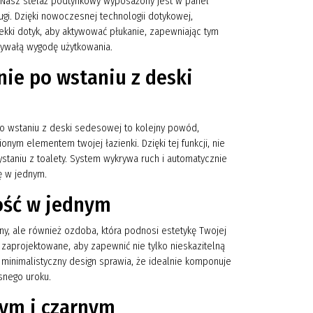
. Nasz stelaż podtynkowy wyposażony jest w panel
ugi. Dzięki nowoczesnej technologii dotykowej,
 lekki dotyk, aby aktywować płukanie, zapewniając tym
bywałą wygodę użytkowania.
ie po wstaniu z deski
po wstaniu z deski sedesowej to kolejny powód,
onym elementem twojej łazienki. Dzięki tej funkcji, nie
staniu z toalety. System wykrywa ruch i automatycznie
ę w jednym.
ność w jednym
lny, ale również ozdoba, która podnosi estetykę Twojej
 zaprojektowane, aby zapewnić nie tylko nieskazitelną
o minimalistyczny design sprawia, że idealnie komponuje
snego uroku.
łym i czarnym