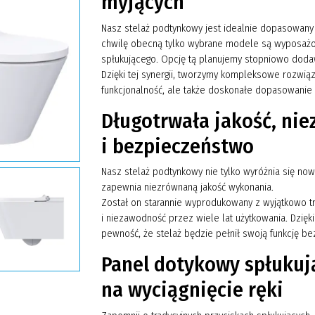
myjących
Nasz stelaż podtynkowy jest idealnie dopasowany
chwilę obecną tylko wybrane modele są wyposażo
spłukującego. Opcję tą planujemy stopniowo dodaw
Dzięki tej synergii, tworzymy kompleksowe rozwiąza
funkcjonalność, ale także doskonałe dopasowanie 
Długotrwała jakość, ni
i bezpieczeństwo
Nasz stelaż podtynkowy nie tylko wyróżnia się no
zapewnia niezrównaną jakość wykonania.
Został on starannie wyprodukowany z wyjątkowo tr
i niezawodność przez wiele lat użytkowania. Dzięk
pewność, że stelaż będzie pełnił swoją funkcję 
Panel dotykowy spłukują
na wyciągnięcie ręki