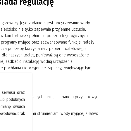
iada regulację
m grzewczy. Jego zadaniem jest podgrzewanie wody
 siedzisko nie tylko zapewnia przyjemne uczucie,
az komfortowe spełnienie potrzeb fizjologicznych.
programy myjące oraz zaawansowane funkcje. Należy
icza potrzebę korzystania z papieru toaletowego.
 dla naszych toalet, ponieważ są one wyposażone
wiej zadbać o instalację wodną urządzenia.
e pochłania nieprzyjemne zapachy, zwiększając tym
 serwisu oraz
lota. Dostęp do wybranych funkcji na panelu przyciskowym
 lub podobnych
 zmianę swoich
z dwoma niezależnymi strumieniami wody myjącej z łatwo
spowodować brak
ia i korozję.
 po myciu.