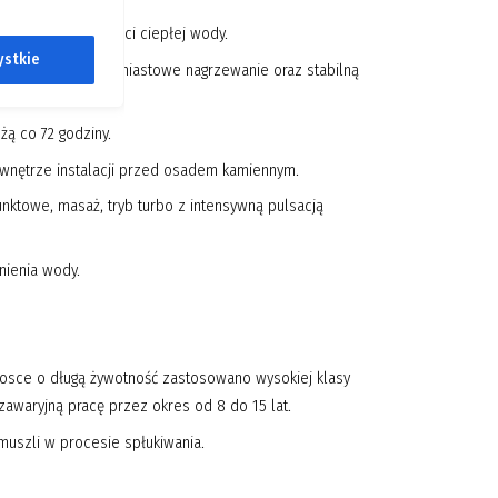
ieograniczonej ilości ciepłej wody.
ystkie
arantuje natychmiastowe nagrzewanie oraz stabilną
ą co 72 godziny.
i wnętrze instalacji przed osadem kamiennym.
nktowe, masaż, tryb turbo z intensywną pulsacją
nienia wody.
rosce o długą żywotność zastosowano wysokiej klasy
awaryjną pracę przez okres od 8 do 15 lat.
uszli w procesie spłukiwania.