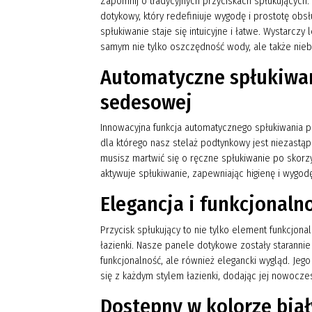
Zapomnij o tradycyjnych przyciskach spłukujących
dotykowy, który redefiniuje wygodę i prostotę obsł
spłukiwanie staje się intuicyjne i łatwe. Wystarczy
samym nie tylko oszczędność wody, ale także nie
Automatyczne spłukiwan
sedesowej
Innowacyjna funkcja automatycznego spłukiwania 
dla którego nasz stelaż podtynkowy jest niezastąpi
musisz martwić się o ręczne spłukiwanie po skorzy
aktywuje spłukiwanie, zapewniając higienę i wygod
Elegancja i funkcjonal
Przycisk spłukujący to nie tylko element funkcjona
łazienki. Nasze panele dotykowe zostały starannie
funkcjonalność, ale również elegancki wygląd. Jeg
się z każdym stylem łazienki, dodając jej nowocze
Dostępny w kolorze bia