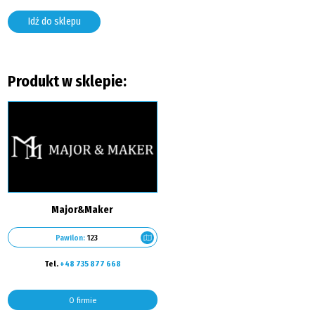
Idź do sklepu
Produkt w sklepie:
Major&Maker
Pawilon:
123
Tel.
+48 735 877 668
O firmie