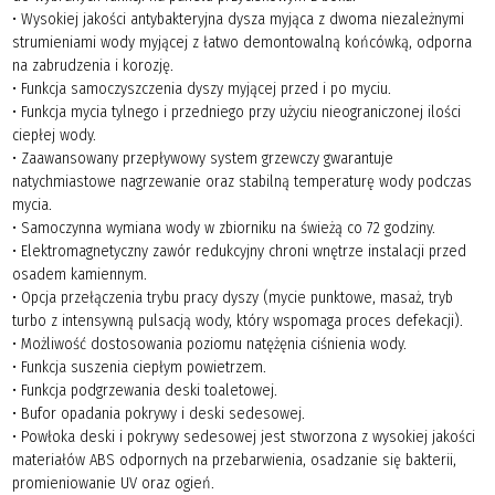
• Wysokiej jakości antybakteryjna dysza myjąca z dwoma niezależnymi
strumieniami wody myjącej z łatwo demontowalną końcówką, odporna
na zabrudzenia i korozję.
• Funkcja samoczyszczenia dyszy myjącej przed i po myciu.
• Funkcja mycia tylnego i przedniego przy użyciu nieograniczonej ilości
ciepłej wody.
• Zaawansowany przepływowy system grzewczy gwarantuje
natychmiastowe nagrzewanie oraz stabilną temperaturę wody podczas
mycia.
• Samoczynna wymiana wody w zbiorniku na świeżą co 72 godziny.
• Elektromagnetyczny zawór redukcyjny chroni wnętrze instalacji przed
osadem kamiennym.
• Opcja przełączenia trybu pracy dyszy (mycie punktowe, masaż, tryb
turbo z intensywną pulsacją wody, który wspomaga proces defekacji).
• Możliwość dostosowania poziomu natężęnia ciśnienia wody.
• Funkcja suszenia ciepłym powietrzem.
• Funkcja podgrzewania deski toaletowej.
• Bufor opadania pokrywy i deski sedesowej.
• Powłoka deski i pokrywy sedesowej jest stworzona z wysokiej jakości
materiałów ABS odpornych na przebarwienia, osadzanie się bakterii,
promieniowanie UV oraz ogień.