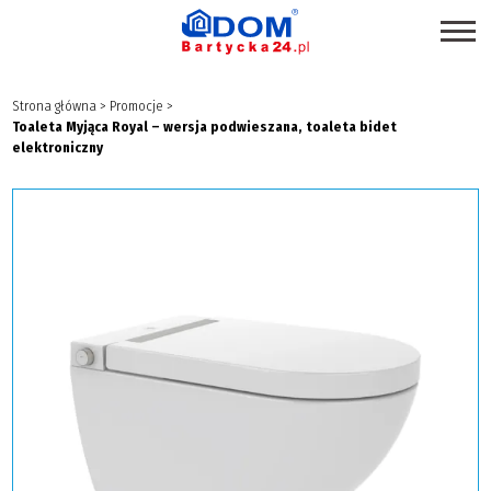
STRONA GŁÓWNA
Strona główna
>
Promocje
>
Toaleta Myjąca Royal – wersja podwieszana, toaleta bidet
SKLEPY
elektroniczny
PROMOCJE
PRODUKTY EKOLOGICZNE
USŁUGI
BRANŻE
MAPA CENTRUM
BLOG EKSPERCKI
INSPIRACJE
PAWILONY DO WYNAJĘCIA