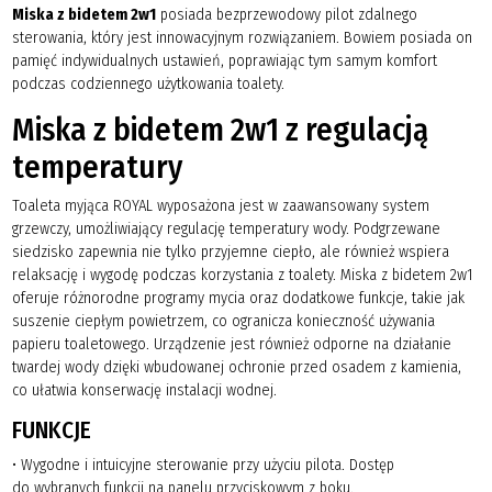
Miska z bidetem 2w1
posiada bezprzewodowy pilot zdalnego
sterowania, który jest innowacyjnym rozwiązaniem. Bowiem posiada on
pamięć indywidualnych ustawień, poprawiając tym samym komfort
podczas codziennego użytkowania toalety.
Miska z bidetem 2w1 z regulacją
temperatury
Toaleta myjąca ROYAL wyposażona jest w zaawansowany system
grzewczy, umożliwiający regulację temperatury wody. Podgrzewane
siedzisko zapewnia nie tylko przyjemne ciepło, ale również wspiera
relaksację i wygodę podczas korzystania z toalety. Miska z bidetem 2w1
oferuje różnorodne programy mycia oraz dodatkowe funkcje, takie jak
suszenie ciepłym powietrzem, co ogranicza konieczność używania
papieru toaletowego. Urządzenie jest również odporne na działanie
twardej wody dzięki wbudowanej ochronie przed osadem z kamienia,
co ułatwia konserwację instalacji wodnej.
FUNKCJE
• Wygodne i intuicyjne sterowanie przy użyciu pilota. Dostęp
do wybranych funkcji na panelu przyciskowym z boku.