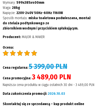
Wymiary:
599x385x400mm
Waga:
28kg
Napięcie:
220V-240V 50Hz-60Hz 1160W
Sposób montażu:
miska toaletowa podwieszana, montaż
do stelaża podtynkowego ze
zbiornikiem wodnym i przyciskiem spłukującym.
Producent:
MAJOR & MAKER
Ocena:
5 399,00 PLN
Cena regularna:
3 489,00 PLN
Cena promocyjna:
Najniższa cena produktu w ciągu ostatnich 30 dni - 3 489,00 PLN
Data zakończenia promocji:
2026.10.03
Skontaktuj się ze sprzedawcą – kup produkt online