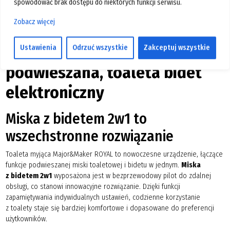
spowodować brak dostępu do niektórych funkcji serwisu.
Zobacz więcej
PROMOCJA
Toaleta Myjąca Royal – wersja
Ustawienia
Odrzuć wszystkie
Zakceptuj wszystkie
podwieszana, toaleta bidet
elektroniczny
Miska z bidetem 2w1 to
wszechstronne rozwiązanie
Toaleta myjąca Major&Maker ROYAL to nowoczesne urządzenie, łączące
funkcje podwieszanej miski toaletowej i bidetu w jednym.
Miska
z bidetem 2w1
wyposażona jest w bezprzewodowy pilot do zdalnej
obsługi, co stanowi innowacyjne rozwiązanie. Dzięki funkcji
zapamiętywania indywidualnych ustawień, codzienne korzystanie
z toalety staje się bardziej komfortowe i dopasowane do preferencji
użytkowników.