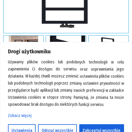
GALERIA
KONTAKT
SZUKAJ
Drogi użytkowniku
Używamy plików cookies lub podobnych technologii w celu
zapewnienia Ci dostępu do serwisu oraz usprawniania jego
działania. W każdej chwili możesz zmienić ustawienia plików cookies
lub podobnych technologii poprzez zmianę ustawień prywatności w
przeglądarce bądź aplikacji lub zmianę swoich preferencji w zakładce
PROMOCJA
Ustawienia cookies w stopce strony. Pamiętaj, że zmiana ta może
spowodować brak dostępu do niektórych funkcji serwisu.
Radox Minimal 930×500
Zobacz więcej
Producent:
Radox Design
Ustawienia
Odrzuć wszystkie
Zakceptuj wszystkie