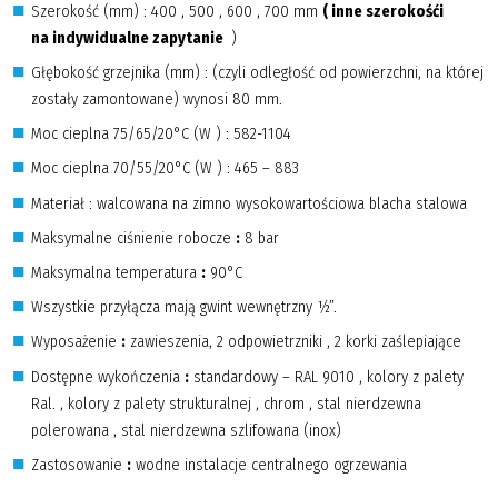
Szerokość (mm) : 400 , 500 , 600 , 700 mm
( inne szerokośći
na indywidualne zapytanie
)
Głębokość grzejnika (mm) : (czyli odległość od powierzchni, na której
zostały zamontowane) wynosi 80 mm.
Moc cieplna 75/65/20°C (W ) : 582-1104
Moc cieplna 70/55/20°C (W ) : 465 – 883
Materiał : walcowana na zimno wysokowartościowa blacha stalowa
Maksymalne ciśnienie robocze
:
8 bar
Maksymalna temperatura
:
90°C
Wszystkie przyłącza mają gwint wewnętrzny ½”.
Wyposażenie
:
zawieszenia, 2 odpowietrzniki , 2 korki zaślepiające
Dostępne wykończenia
:
standardowy – RAL 9010 , kolory z palety
Ral. , kolory z palety strukturalnej , chrom , stal nierdzewna
polerowana , stal nierdzewna szlifowana (inox)
Zastosowanie
:
wodne instalacje centralnego ogrzewania