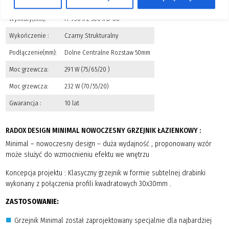
Model:
Minimal 930 / 50 – 7.elementów
Wymiary(mm):
H-930 x L-500 x D-80
Wykończenie :
Czarny Strukturalny
Podłączenie(mm):
Dolne Centralne Rozstaw 50mm
Moc grzewcza:
291 W (75/65/20 )
Moc grzewcza:
232 W (70/55/20)
Gwarancja :
10 lat
RADOX DESIGN MINIMAL NOWOCZESNY GRZEJNIK ŁAZIENKOWY :
Minimal – nowoczesny design – duża wydajność , proponowany wzór
może służyć do wzmocnieniu efektu we wnętrzu
Koncepcja projektu : Klasyczny grzejnik w formie subtelnej drabinki
wykonany z połączenia profili kwadratowych 30x30mm .
ZASTOSOWANIE:
Grzejnik Minimal został zaprojektowany specjalnie dla najbardziej