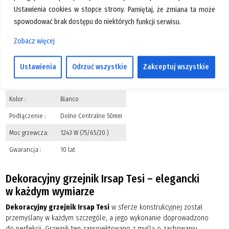
Ustawienia cookies w stopce strony. Pamiętaj, że zmiana ta może
Producent:
Irsap
spowodować brak dostępu do niektórych funkcji serwisu.
Model:
Tesi 2
Zobacz więcej
Wysokość (mm):
1800
Szerokość (mm):
450
Ustawienia
Odrzuć wszystkie
Zakceptuj wszystkie
Głębokość (mm):
65
Kolor :
Bianco
Podłączenie :
Dolne Centralne 50mm
Moc grzewcza:
1243 W (75/65/20 )
Gwarancja :
10 lat
Dekoracyjny grzejnik Irsap Tesi – elegancki
w każdym wymiarze
Dekoracyjny grzejnik Irsap Tesi
w sferze konstrukcyjnej został
przemyślany w każdym szczególe, a jego wykonanie doprowadzono
do perfekcji. Grzejnik ten zaprojektowano z myślą o zachowaniu