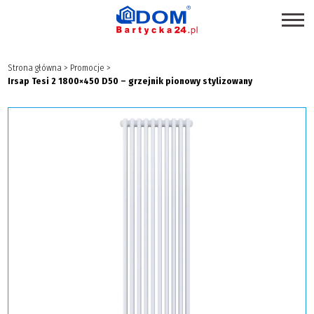
STRONA GŁÓWNA
Strona główna
>
Promocje
>
Irsap Tesi 2 1800×450 D50 – grzejnik pionowy stylizowany
SKLEPY
PROMOCJE
PRODUKTY EKOLOGICZNE
USŁUGI
BRANŻE
MAPA CENTRUM
BLOG EKSPERCKI
INSPIRACJE
PAWILONY DO WYNAJĘCIA