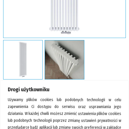
GALERIA
KONTAKT
SZUKAJ
Drogi użytkowniku
PROMOCJA
Używamy plików cookies lub podobnych technologii w celu
zapewnienia Ci dostępu do serwisu oraz usprawniania jego
Irsap Tesi 2 1800×450 D50 –
działania. W każdej chwili możesz zmienić ustawienia plików cookies
grzejnik pionowy stylizowany
lub podobnych technologii poprzez zmianę ustawień prywatności w
przeglądarce bądź aplikacji lub zmianę swoich preferencji w zakładce