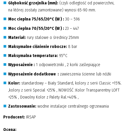
Głębokość grzejnika (mm):
(czyli odległość od powierzchni,
na której zostały zamontowane) wynosi 65-90 mm.
Moc cieplna 75/65/20°C (W ) :
30 – 596
Moc cieplna 70/55/20°C (W ) :
23 – 447
Materiał:
rury stalowe o średnicy 25mm
Maksymalne ciśnienie robocze:
8 bar
Maksymalna temperatura:
95°C
Wyposażenie :
1 odpowietrzniki , 2 korki zaślepiające
Wyposażenie dodatkowe :
zawieszenia ścienne lub nóżki
Kolor:
standardowy – Biały Standard, kolory z serii Classic +15%.
,kolory z serii Special +25% , NOWOŚĆ :Kolor Transparentny LOFT
+25% , Dowolny Kolor z Palety Ral.+40% ,
Zastosowanie:
wodne instalacje centralnego ogrzewania
Producent:
IRSAP
Ocena: