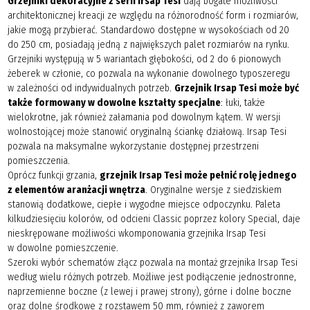
Grzejniki dekoracyjne z serii Irsap Tesi
dają bogate możliwości
architektonicznej kreacji ze względu na różnorodność form i rozmiarów,
jakie mogą przybierać. Standardowo dostępne w wysokościach od 20
do 250 cm, posiadają jedną z największych palet rozmiarów na rynku.
Grzejniki występują w 5 wariantach głębokości, od 2 do 6 pionowych
żeberek w członie, co pozwala na wykonanie dowolnego typoszeregu
w zależności od indywidualnych potrzeb.
Grzejnik Irsap Tesi może być
także formowany w dowolne kształty specjalne
: łuki, także
wielokrotne, jak również załamania pod dowolnym kątem. W wersji
wolnostojącej może stanowić oryginalną ściankę działową. Irsap Tesi
pozwala na maksymalne wykorzystanie dostępnej przestrzeni
pomieszczenia.
Oprócz funkcji grzania,
grzejnik Irsap Tesi może pełnić rolę jednego
z elementów aranżacji wnętrza
. Oryginalne wersje z siedziskiem
stanowią dodatkowe, ciepłe i wygodne miejsce odpoczynku. Paleta
kilkudziesięciu kolorów, od odcieni Classic poprzez kolory Special, daje
nieskrępowane możliwości wkomponowania grzejnika Irsap Tesi
w dowolne pomieszczenie.
Szeroki wybór schematów złącz pozwala na montaż grzejnika Irsap Tesi
według wielu różnych potrzeb. Możliwe jest podłączenie jednostronne,
naprzemienne boczne (z lewej i prawej strony), górne i dolne boczne
oraz dolne środkowe z rozstawem 50 mm, również z zaworem