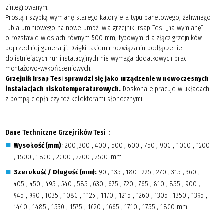
zintegrowanym.
Prostą i szybką wymianę starego kaloryfera typu panelowego, żeliwnego
lub aluminiowego na nowe umożliwia grzejnik Irsap Tesi „na wymianę”
o rozstawie w osiach równym 500 mm, typowym dla złącz grzejników
poprzedniej generacji. Dzięki takiemu rozwiązaniu podłączenie
do istniejących rur instalacyjnych nie wymaga dodatkowych prac
montażowo-wykończeniowych.
Grzejnik Irsap Tesi sprawdzi się jako urządzenie w nowoczesnych
instalacjach niskotemperaturowych.
Doskonale pracuje w układach
z pompą ciepła czy też kolektorami słonecznymi.
Dane Techniczne Grzejników Tesi :
Wysokość (mm):
200 ,300 , 400 , 500 , 600 , 750 , 900 , 1000 , 1200
, 1500 , 1800 , 2000 , 2200 , 2500 mm
Szerokość / Długość (mm):
90 , 135 , 180 , 225 , 270 , 315 , 360 ,
405 , 450 , 495 , 540 , 585 , 630 , 675 , 720 , 765 , 810 , 855 , 900 ,
945 , 990 , 1035 , 1080 , 1125 , 1170 , 1215 , 1260 , 1305 , 1350 , 1395 ,
1440 , 1485 , 1530 , 1575 , 1620 , 1665 , 1710 , 1755 , 1800 mm