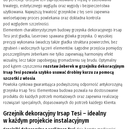
trwałego, estetycznego wyglądu oraz wygody i bezpieczeństwa
użytkowania. Najwyższą trwałość grzejników z tej serii zapewnia
wieloetapowy proces powlekania oraz dokładna kontrola
pod względem szczelności.
Elementem charakterystycznym budowy grzejnika dekoracyjnego Irsap
Tesi jest gładka, laserowo spawana główka grzejnika. O wysokiej
precyzji wykonania świadczy także gładka struktura powierzchni, bez
zgrubień i widocznych łączeń elementów. Łagodne przejścia pomiędzy
poszczególnymi żeberkami nie tylko zapewniają harmonijny efekt
wizualny, lecz także zapobiegają gromadzeniu się brudu. Optymalny
pod kątem czyszczenia
rozstaw żeberek w grzejniku dekoracyjnym
Irsap Tesi pozwala szybko usuwać drobiny kurzu za pomocą
szczotki z włosia
.
Powłoka cynkowa gwarantująca podwyższoną odporność antykorozyjną
grzejnika Irsap Tesi. Elementowa budowa pozwala na dostosowanie
produktu do każdych potrzeb montażowych oraz zapewnia realizację
rozwiązań specjalnych, dopasowanych do potrzeb każdego Klienta.
Grzejnik dekoracyjny Irsap Tesi – idealny
w każdym projekcie instalacyjnym