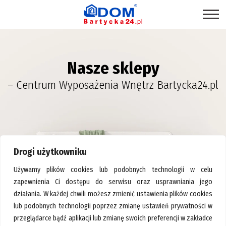
STRONA GŁÓWNA
Nasze sklepy
SKLEPY
– Centrum Wyposażenia Wnętrz Bartycka24.pl
PROMOCJE
PRODUKTY EKOLOGICZNE
USŁUGI
BRANŻE
Drogi użytkowniku
MAPA CENTRUM
Używamy plików cookies lub podobnych technologii w celu
BLOG EKSPERCKI
zapewnienia Ci dostępu do serwisu oraz usprawniania jego
działania. W każdej chwili możesz zmienić ustawienia plików cookies
INSPIRACJE
lub podobnych technologii poprzez zmianę ustawień prywatności w
Strona główna
>
Kabiny prysznicowe
PAWILONY DO WYNAJĘCIA
przeglądarce bądź aplikacji lub zmianę swoich preferencji w zakładce