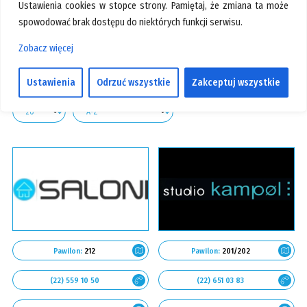
Ustawienia cookies w stopce strony. Pamiętaj, że zmiana ta może
GALERIA
Pokaż branże
spowodować brak dostępu do niektórych funkcji serwisu.
KONTAKT
Zobacz więcej
SZUKAJ
Nasze sklepy
Ustawienia
Odrzuć wszystkie
Zakceptuj wszystkie
Pawilon:
212
Pawilon:
201/202
(22) 559 10 50
(22) 651 03 83