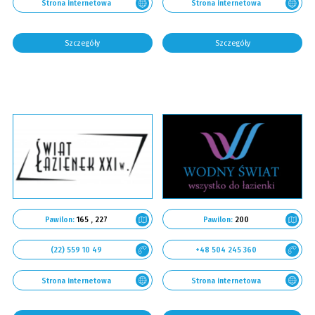
Strona internetowa
Strona internetowa
Szczegóły
Szczegóły
Pawilon:
165 , 227
Pawilon:
200
(22) 559 10 49
+48 504 245 360
Strona internetowa
Strona internetowa