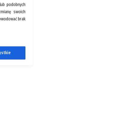
 lub podobnych
 zmianę swoich
spowodować brak
ystkie