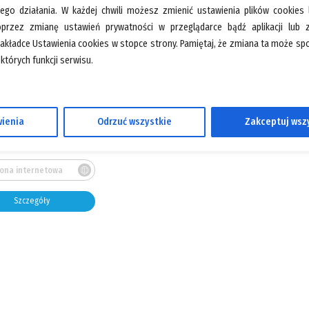
jego działania. W każdej chwili możesz zmienić ustawienia plików cookies
oprzez zmianę ustawień prywatności w przeglądarce bądź aplikacji lub
zakładce Ustawienia cookies w stopce strony. Pamiętaj, że zmiana ta może 
których funkcji serwisu.
Pawilon:
51
ienia
Odrzuć wszystkie
Zakceptuj wsz
48 780 445 512
rona internetowa
Szczegóły