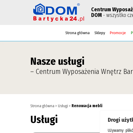
Centrum Wyposaż
DOM
- wszystko cz
Strona główna
Sklepy
Promocje
P
Nasze usługi
– Centrum Wyposażenia Wnętrz Bar
Strona główna
>
Usługi
>
Renowacja mebli
Usługi
Na
Drogi uży
Używamy plik