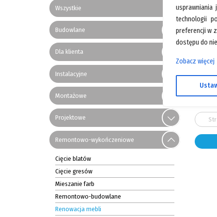
usprawniania 
Wszystkie
technologii p
Budowlane
preferencji w 
dostępu do nie
Dla klienta
Zobacz więcej
Instalacyjne
Ustaw
Montażowe
+
Projektowe
St
Remontowo-wykończeniowe
Cięcie blatów
Cięcie gresów
Mieszanie farb
Remontowo-budowlane
Renowacja mebli