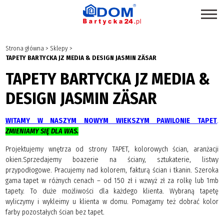
STRONA GŁÓWNA
Strona główna
>
Sklepy
>
TAPETY BARTYCKA JZ MEDIA & DESIGN JASMIN ZÄSAR
SKLEPY
TAPETY BARTYCKA JZ MEDIA &
PROMOCJE
DESIGN JASMIN ZÄSAR
PRODUKTY EKOLOGICZNE
USŁUGI
WITAMY W NASZYM NOWYM WIEKSZYM PAWILONIE TAPET
.
ZMIENIAMY SIĘ DLA WAS.
BRANŻE
Projektujemy wnętrza od strony TAPET, kolorowych ścian, aranżacji
MAPA CENTRUM
okien.Sprzedajemy boazerie na ściany, sztukaterie, listwy
przypodłogowe. Pracujemy nad kolorem, fakturą ścian i tkanin. Szeroka
BLOG EKSPERCKI
gama tapet w różnych cenach – od 150 zł i wzwyż zł za rolkę lub 1mb
tapety. To duże możliwości dla każdego klienta. Wybraną tapetę
INSPIRACJE
wyliczymy i wykleimy u klienta w domu. Pomagamy też dobrać kolor
farby pozostałych ścian bez tapet.
PAWILONY DO WYNAJĘCIA