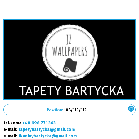
Pawilon:
108/110/112
tel.kom.:
+48 698 771 363
e-mail:
tapetybartycka@gmail.com
e-mail:
tkaninybartycka@gmail.com