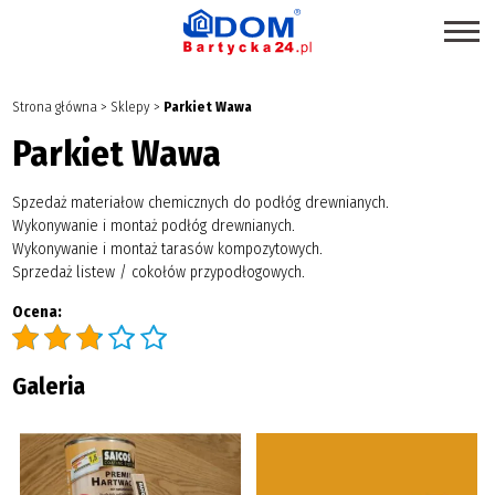
STRONA GŁÓWNA
Strona główna
>
Sklepy
>
Parkiet Wawa
SKLEPY
Parkiet Wawa
PROMOCJE
Spzedaż materiałow chemicznych do podłóg drewnianych.
PRODUKTY EKOLOGICZNE
Wykonywanie i montaż podłóg drewnianych.
Wykonywanie i montaż tarasów kompozytowych.
USŁUGI
Sprzedaż listew / cokołów przypodłogowych.
BRANŻE
Ocena:
MAPA CENTRUM
Galeria
BLOG EKSPERCKI
INSPIRACJE
PAWILONY DO WYNAJĘCIA