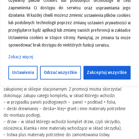
Używamy plików cookies lub podobnych technologii w celu
GALERIA
zapewnienia Ci dostępu do serwisu oraz usprawniania jego
działania. W każdej chwili możesz zmienić ustawienia plików cookies
KONTAKT
lub podobnych technologii poprzez zmianę ustawień prywatności w
SZUKAJ
przeglądarce bądź aplikacji lub zmianę swoich preferencji w zakładce
Ustawienia cookies w stopce strony. Pamiętaj, że zmiana ta może
spowodować brak dostępu do niektórych funkcji serwisu.
MONTAŻ PODŁOGI I DRZWI
Zobacz więcej
ZA 1zł
Ustawienia
Odrzuć wszystkie
Zakceptuj wszystkie
Promocja „Montaż za 1 zł” dotyczy zakupu podłogi, drzwi, listwy,
zakupionej w sklepie stacjonarnym. Z promocji można skorzystać
dokonując zakupu całego kompletu, w skład którego wchodzi:
– w przypadku paneli podłogowych – panel + podkład + folia,
– deski drewnianej – deska+ klej+ grunt i inne materiały potrzebne
do montażu podłogi,
– drzwi – w skład którego wchodzi komplet drzwi, czyli skrzydło,
ościeżnica, klamka i inne materiały wchodzące w skład skrzydła),
– listwa plus materiały potrzebne do zamontowania listwy.