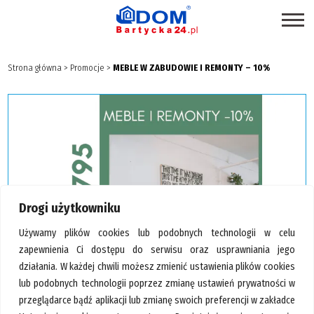
STRONA GŁÓWNA
Strona główna
>
Promocje
>
MEBLE W ZABUDOWIE I REMONTY – 10%
SKLEPY
PROMOCJE
PRODUKTY EKOLOGICZNE
USŁUGI
BRANŻE
Drogi użytkowniku
MAPA CENTRUM
Używamy plików cookies lub podobnych technologii w celu
BLOG EKSPERCKI
zapewnienia Ci dostępu do serwisu oraz usprawniania jego
działania. W każdej chwili możesz zmienić ustawienia plików cookies
INSPIRACJE
lub podobnych technologii poprzez zmianę ustawień prywatności w
PAWILONY DO WYNAJĘCIA
przeglądarce bądź aplikacji lub zmianę swoich preferencji w zakładce