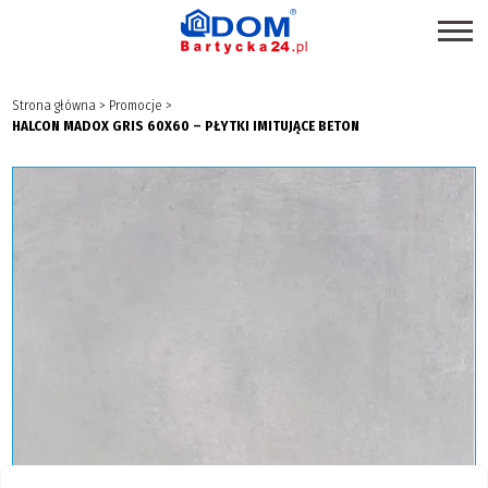
STRONA GŁÓWNA
Strona główna
>
Promocje
>
HALCON MADOX GRIS 60X60 – PŁYTKI IMITUJĄCE BETON
SKLEPY
PROMOCJE
PRODUKTY EKOLOGICZNE
USŁUGI
BRANŻE
MAPA CENTRUM
BLOG EKSPERCKI
INSPIRACJE
PAWILONY DO WYNAJĘCIA