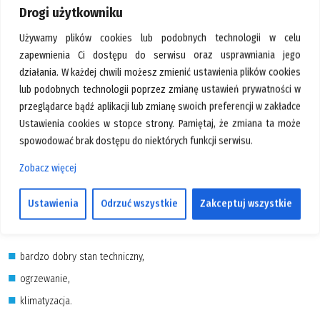
Pawilon 93 – do wynajęcia
Drogi użytkowniku
GALERIA
KONTAKT
Używamy plików cookies lub podobnych technologii w celu
Do wynajęcia pawilon handlowy – Bartycka 24/26, pawilon nr 93
zapewnienia Ci dostępu do serwisu oraz usprawniania jego
SZUKAJ
działania. W każdej chwili możesz zmienić ustawienia plików cookies
lub podobnych technologii poprzez zmianę ustawień prywatności w
Oferuję do wynajęcia pawilon handlowy nr 93, zlokalizowany na terenie
Bartyckiej 24/26.
przeglądarce bądź aplikacji lub zmianę swoich preferencji w zakładce
Ustawienia cookies w stopce strony. Pamiętaj, że zmiana ta może
Lokal parterowy, o powierzchni 130 m²,
dostępny od zaraz.
spowodować brak dostępu do niektórych funkcji serwisu.
Przeznaczenie lokalu:
Zobacz więcej
handlowe,
Ustawienia
Odrzuć wszystkie
Zakceptuj wszystkie
handlowo-usługowe.
Standard:
bardzo dobry stan techniczny,
ogrzewanie,
klimatyzacja.