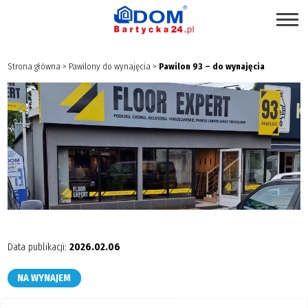
STRONA GŁÓWNA
Strona główna
>
Pawilony do wynajęcia
>
Pawilon 93 – do wynajęcia
SKLEPY
PROMOCJE
PRODUKTY EKOLOGICZNE
USŁUGI
BRANŻE
MAPA CENTRUM
BLOG EKSPERCKI
Data publikacji:
2026.02.06
INSPIRACJE
NA WYNAJEM
PAWILONY DO WYNAJĘCIA